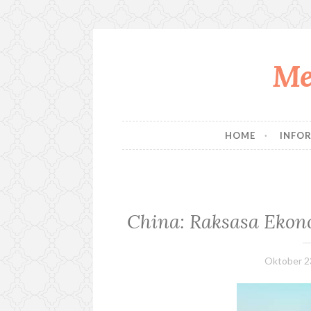
Me
S
k
i
p
t
HOME
INFO
o
c
o
n
t
China: Raksasa Ekon
e
n
t
Oktober 2