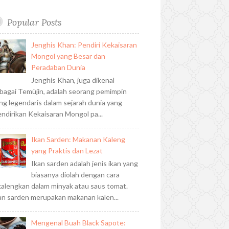
t
t
k
h
d
o
r
P
r
u
e
e
u
k
l
a
Popular Posts
b
r
d
b
u
m
e
e
i
s
Jenghis Khan: Pendiri Kekaisaran
s
n
Mongol yang Besar dan
t
Peradaban Dunia
Jenghis Khan, juga dikenal
bagai Temüjin, adalah seorang pemimpin
ng legendaris dalam sejarah dunia yang
ndirikan Kekaisaran Mongol pa...
Ikan Sarden: Makanan Kaleng
yang Praktis dan Lezat
Ikan sarden adalah jenis ikan yang
biasanya diolah dengan cara
kalengkan dalam minyak atau saus tomat.
an sarden merupakan makanan kalen...
Mengenal Buah Black Sapote: