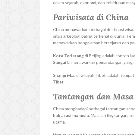
dalam sejarah, ekonomi, dan kehidupan mas
Pariwisata di China
China menawarkan berbagai destinasi wisat
situs arkeologi paling terkenal di dunia.
Tem
menawarkan pengalaman bersejarah dan pa
Kota Terlarang
di Beijing adalah contoh lu
Sungai Li
menawarkan pemandangan yang me
Shangri-La
, di wilayah Tibet, adalah temp
Tibet.
Tantangan dan Masa
China menghadapi berbagai tantangan sepe
hak asasi manusia
. Masalah lingkungan, te
utama.
Namun, dengan kekuatan ekonominya yang te