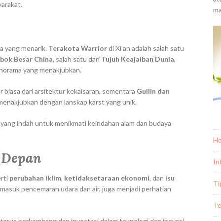
yarakat.
ma
a yang menarik.
Terakota Warrior
di Xi'an adalah salah satu
bok Besar China
, salah satu dari
Tujuh Keajaiban Dunia
,
norama yang menakjubkan.
ar biasa dari arsitektur kekaisaran, sementara
Guilin dan
nakjubkan dengan lanskap karst yang unik.
at yang indah untuk menikmati keindahan alam dan budaya
H
 Depan
In
rti
perubahan iklim
,
ketidaksetaraan ekonomi
, dan
isu
Ti
rmasuk pencemaran udara dan air, juga menjadi perhatian
Te
rus berkembang dan investasi dalam teknologi dan inovasi,