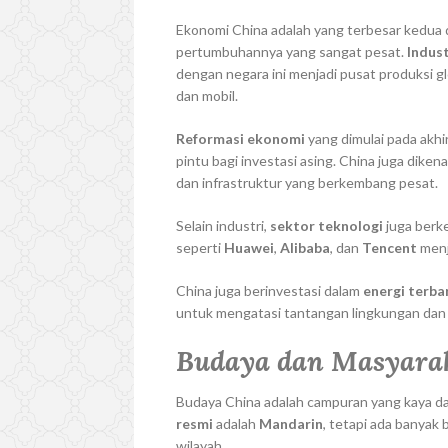
Ekonomi China adalah yang terbesar kedua d
pertumbuhannya yang sangat pesat.
Indus
dengan negara ini menjadi pusat produksi gl
dan mobil.
Reformasi ekonomi
yang dimulai pada akh
pintu bagi investasi asing. China juga diken
dan infrastruktur yang berkembang pesat.
Selain industri,
sektor teknologi
juga berk
seperti
Huawei
,
Alibaba
, dan
Tencent
menj
China juga berinvestasi dalam
energi terb
untuk mengatasi tantangan lingkungan dan 
Budaya dan Masyara
Budaya China adalah campuran yang kaya dar
resmi
adalah
Mandarin
, tetapi ada banyak 
wilayah.