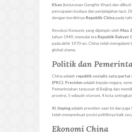
Khan
(keturunan Genghis Khan) dan diikuti
pencapaian budaya dan penjelajahan laut. Di
dengan berdirinya
Republik China
pada tah
Revolusi Komunis yang dipimpin oleh
Mao 
tahun 1949, memulai era
Republik Rakyat 
pada akhir 1970-an, China telah mengalami
global utama.
Politik dan Pemerint
China adalah
republik sosialis satu partai
(PKC)
.
Presiden
adalah kepala negara, se
Pemerintahan terpusat di Beijing dan memili
provinsi, 5 wilayah otonom, 4 kota setingkat
Xi Jinping
adalah presiden saat ini dan jug
telah memperkuat posisi politiknya baik se
Ekonomi China