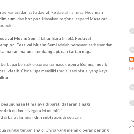
n bervariasi dari satu daerah ke daerah lainnya. Hidangan
dim sum
, dan
hot pot
. Masakan regional seperti
Masakan
populer.
estival Musim Semi
(Tahun Baru Imlek),
Festival
 Lampion
.
Festival Musim Semi
adalah perayaan terbesar dan
sta makan malam
,
kembang api
, dan
tarian naga
.
 berbagai bentuk ekspresi termasuk
opera Beijing
,
musik
Li
tari klasik
. China juga memiliki tradisi seni visual yang kaya,
bikar
.
p
pegunungan Himalaya
di barat,
dataran tinggi
rendah
di timur. Negara ini memiliki
id
di barat hingga
iklim subtropis
di selatan.
Ik
di
dua sungai terpanjang di China yang memiliki peran penting
at