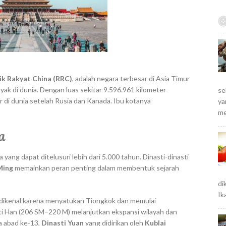
a
r
c
h
f
o
r
ik Rakyat China (RRC)
, adalah negara terbesar di Asia Timur
:
k di dunia. Dengan luas sekitar 9.596.961 kilometer
se
r di dunia setelah Rusia dan Kanada. Ibu kotanya
ya
me
a
 yang dapat ditelusuri lebih dari 5.000 tahun. Dinasti-dinasti
Ming
memainkan peran penting dalam membentuk sejarah
di
Ik
, dikenal karena menyatukan Tiongkok dan memulai
sti Han (206 SM–220 M) melanjutkan ekspansi wilayah dan
a abad ke-13,
Dinasti Yuan
yang didirikan oleh
Kublai