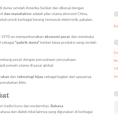
i dunia setelah Amerika Serikat dan dikenal dengan
tri dan manufaktur
adalah pilar utama ekonomi China,
obal untuk berbagai barang termasuk elektronik, pakaian,
Be
ir 1970-an memperkenalkan
ekonomi pasar
dan membuka
al sebagai
"pabrik dunia"
berkat biaya produksi yang rendah
De
embang pesat dengan perusahaan-perusahaan
No
adi pemain utama di pasar global.
Ok
Se
arukan
dan
teknologi hijau
sebagai bagian dari upayanya
perubahan iklim.
kat
i tradisi kuno dan modernitas.
Bahasa
bahasa dan dialek lokal lainnya yang digunakan di berbagai