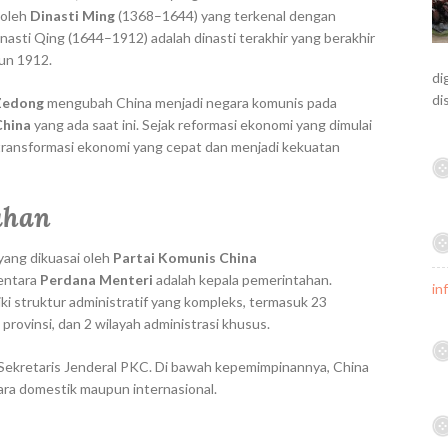
 oleh
Dinasti Ming
(1368–1644) yang terkenal dengan
nasti Qing (1644–1912) adalah dinasti terakhir yang berakhir
un 1912.
di
di
Zedong
mengubah China menjadi negara komunis pada
China
yang ada saat ini. Sejak reformasi ekonomi yang dimulai
 transformasi ekonomi yang cepat dan menjadi kekuatan
ahan
yang dikuasai oleh
Partai Komunis China
mentara
Perdana Menteri
adalah kepala pemerintahan.
in
ki struktur administratif yang kompleks, termasuk 23
 provinsi, dan 2 wilayah administrasi khusus.
a Sekretaris Jenderal PKC. Di bawah kepemimpinannya, China
cara domestik maupun internasional.