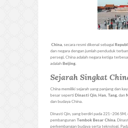
China
, secara resmi dikenal sebagai
Republ
dan negara dengan jumlah penduduk terbanya
persegi, China adalah negara ketiga terbesa
adalah
Beijing
.
Sejarah Singkat Chin
China memiliki sejarah yang panjang dan kaya
besar seperti
Dinasti Qin
,
Han
,
Tang
, dan
dan budaya China.
Dinasti Qin, yang berdiri pada 221–206 SM
pembangunan
Tembok Besar China
. Dina
perkembangan budaya serta teknologi. Pad