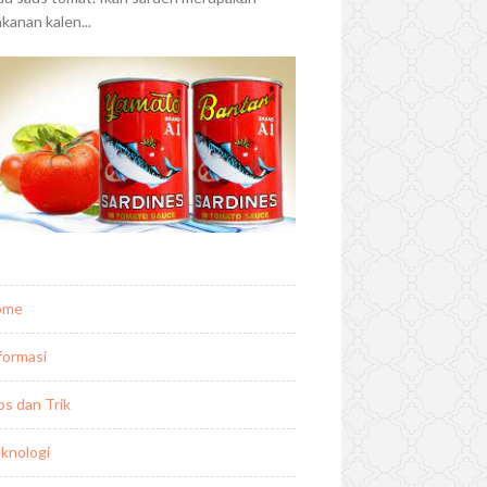
kanan kalen...
ome
formasi
ps dan Trik
knologi