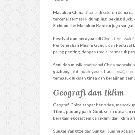
Masakan China
dikenal di seluruh dunia da
terkenal termasuk
dumpling
,
peking duck
,
Sichuan
dan
Masakan Kanton
juga sangat 
Festival dan perayaan
di China termasuk
F
Pertengahan Musim Gugur
, dan
Festival
paling penting, dengan tradisi termasuk
pe
Seni dan musik
tradisional China mencakup
guzheng
(alat musik gesek tradisional), dan
termasuk
lukisan tinta
dan
kerajinan tem
Geografi dan Iklim
Geografi China sangat bervariasi, mencaku
Tibet
,
padang pasir Gobi
, serta
dataran 
beragam
ekosistem
dan
iklim
, dari
iklim ar
Sungai Yangtze
dan
Sungai Kuning
adalah 